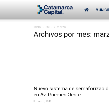
–
MUNICI
Inicio
2019
marzo
Municipalidad
Archivos por mes: mar
de
SFVC
Nuevo sistema de semaforizació
en Av. Güemes Oeste
8 marzo, 2019