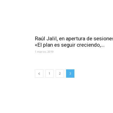
Raúl Jalil, en apertura de sesione
«El plan es seguir creciendo,...
1 marzo, 2019
1
2
3