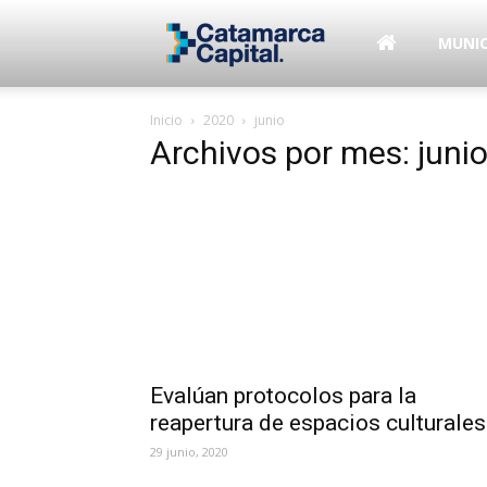
–
MUNIC
Inicio
2020
junio
Municipalidad
Archivos por mes: juni
de
SFVC
Evalúan protocolos para la
reapertura de espacios culturales
29 junio, 2020