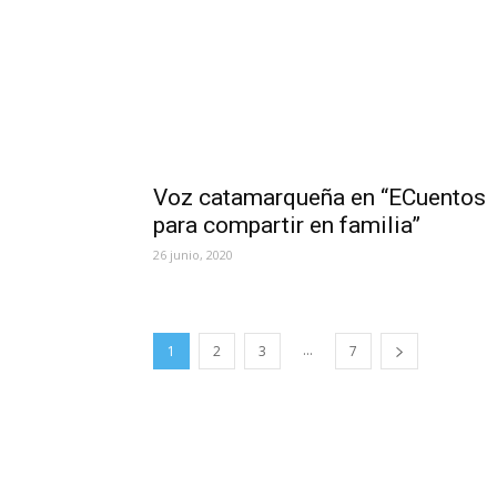
Voz catamarqueña en “ECuentos
para compartir en familia”
26 junio, 2020
...
1
2
3
7