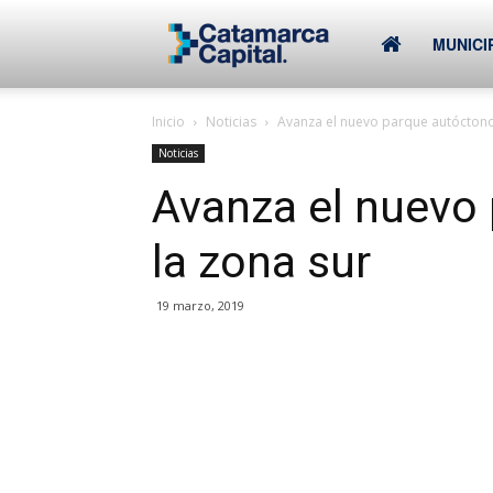
–
MUNICI
Inicio
Noticias
Avanza el nuevo parque autóctono
Municipalidad
Noticias
Avanza el nuevo
de
la zona sur
SFVC
19 marzo, 2019