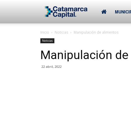
–
MUNICI
Inicio
Noticias
Manipulación de alimentos
Municipalidad
Noticias
Manipulación de
de
22 abril, 2022
SFVC