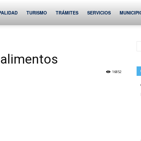
PALIDAD
TURISMO
TRÁMITES
SERVICIOS
MUNICIPI
 alimentos
16852