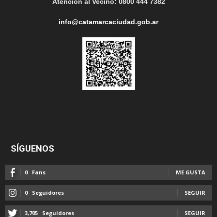
Atención al Vecino: 0800 444 7382
info@catamarcaciudad.gob.ar
SÍGUENOS
0
Fans
ME GUSTA
0
Seguidores
SEGUIR
3,705
Seguidores
SEGUIR