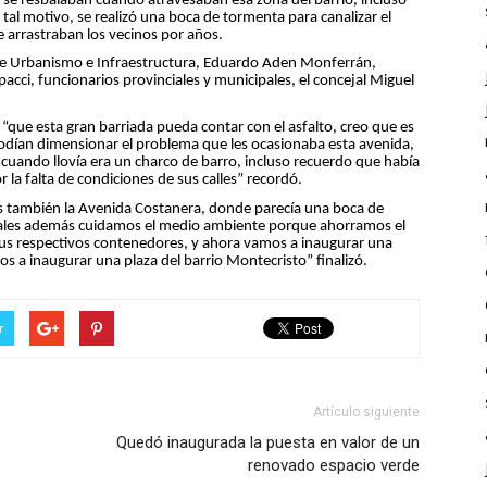
s se resbalaban cuando atravesaban esa zona del barrio, incluso
tal motivo, se realizó una boca de tormenta para canalizar el
 arrastraban los vecinos por años.
 de Urbanismo e Infraestructura, Eduardo Aden Monferrán,
pacci, funcionarios provinciales y municipales, el concejal Miguel
 “que esta gran barriada pueda contar con el asfalto, creo que es
podían dimensionar el problema que les ocasionaba esta avenida,
 y cuando llovía era un charco de barro, incluso recuerdo que había
 la falta de condiciones de sus calles” recordó.
 también la Avenida Costanera, donde parecía una boca de
 cuales además cuidamos el medio ambiente porque ahorramos el
sus respectivos contenedores, y ahora vamos a inaugurar una
s a inaugurar una plaza del barrio Montecristo” finalizó.
r
Artículo siguiente
Quedó inaugurada la puesta en valor de un
renovado espacio verde