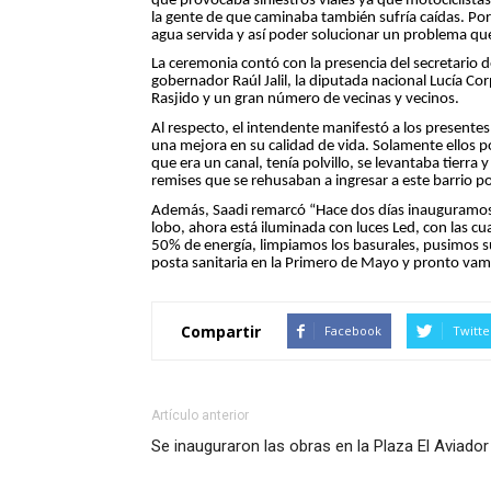
que provocaba siniestros viales ya que motociclista
la gente de que caminaba también sufría caídas. Por 
agua servida y así poder solucionar un problema que
La ceremonia contó con la presencia del secretario
gobernador Raúl Jalil, la diputada nacional Lucía Cor
Rasjido y un gran número de vecinas y vecinos.
Al respecto, el intendente manifestó a los presentes
una mejora en su calidad de vida. Solamente ellos 
que era un canal, tenía polvillo, se levantaba tierra
remises que se rehusaban a ingresar a este barrio por
Además, Saadi remarcó “Hace dos días inauguramos
lobo, ahora está iluminada con luces Led, con las
50% de energía, limpiamos los basurales, pusimos 
posta sanitaria en la Primero de Mayo y pronto vamo
Compartir
Facebook
Twitte
Artículo anterior
Se inauguraron las obras en la Plaza El Aviador