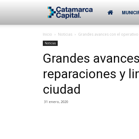
–
MUNICI
Inicio
Noticias
Grandes avances con el operativo 
Municipalidad
Noticias
Grandes avances 
de
reparaciones y li
ciudad
SFVC
31 enero, 2020