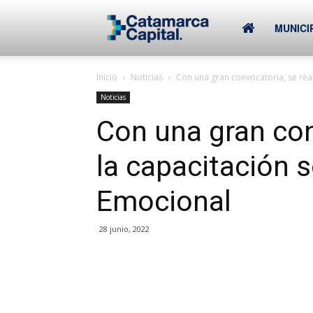
–
MUNICI
Inicio
Noticias
Con una gran convocatoria, se rea
Municipalidad
Noticias
Con una gran con
de
la capacitación 
Emocional
SFVC
28 junio, 2022