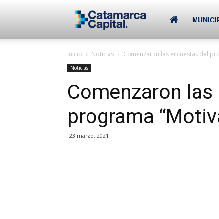
–
MUNICI
Inicio
Noticias
Comenzaron las encuestas del pro
Municipalidad
Noticias
Comenzaron las 
de
programa “Motiva
SFVC
23 marzo, 2021