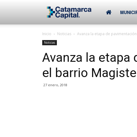
–
MUNICI
Inicio
Noticias
Avanza la etapa de pavimentación 
Municipalidad
Noticias
Avanza la etapa
de
el barrio Magiste
SFVC
27 enero, 2018