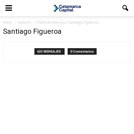
Inicio
Autores
Publicaciones por Santiago Figueroa
Santiago Figueroa
633 MENSAJES
0 Comentarios