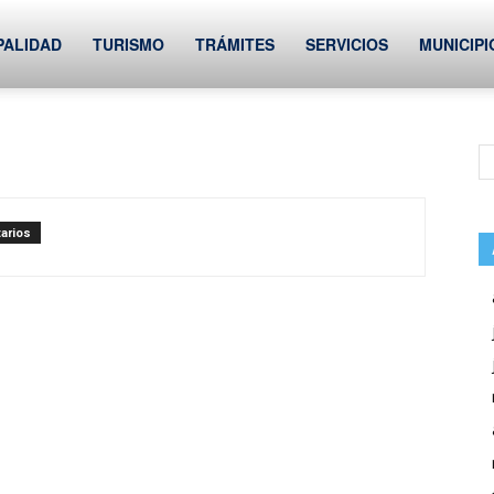
PALIDAD
TURISMO
TRÁMITES
SERVICIOS
MUNICIPI
u
arios