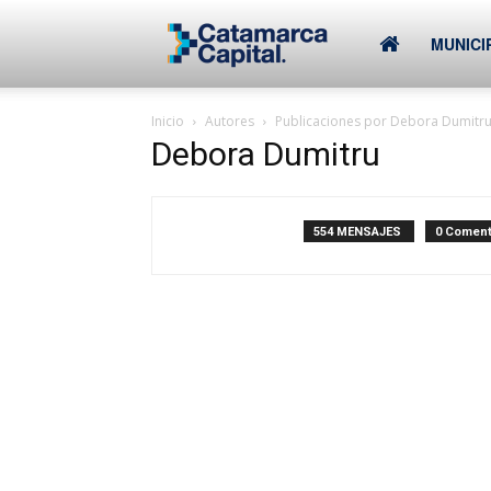
–
MUNICI
Inicio
Autores
Publicaciones por Debora Dumitr
Municipalidad
Debora Dumitru
de
554 MENSAJES
0 Coment
SFVC