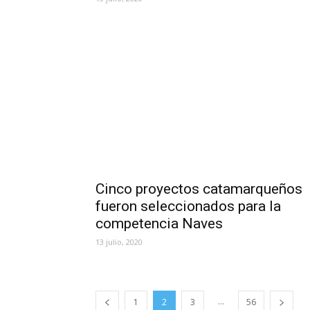
Cinco proyectos catamarqueños
fueron seleccionados para la
competencia Naves
13 julio, 2020
...
1
2
3
56