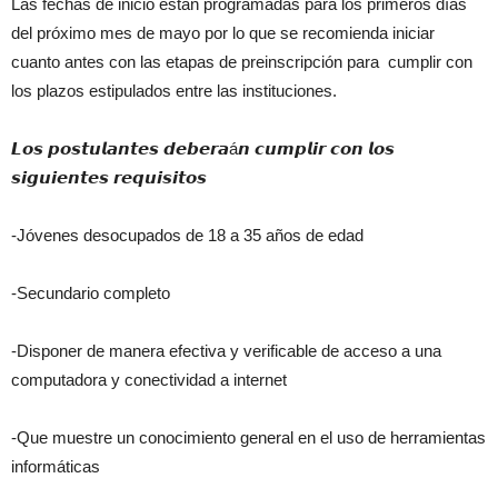
Las fechas de inicio están programadas para los primeros días
del próximo mes de mayo por lo que se recomienda iniciar
cuanto antes con las etapas de preinscripción para cumplir con
los plazos estipulados entre las instituciones.
𝙇𝙤𝙨 𝙥𝙤𝙨𝙩𝙪𝙡𝙖𝙣𝙩𝙚𝙨 𝙙𝙚𝙗𝙚𝙧𝙖á𝙣 𝙘𝙪𝙢𝙥𝙡𝙞𝙧 𝙘𝙤𝙣 𝙡𝙤𝙨
𝙨𝙞𝙜𝙪𝙞𝙚𝙣𝙩𝙚𝙨 𝙧𝙚𝙦𝙪𝙞𝙨𝙞𝙩𝙤𝙨
-Jóvenes desocupados de 18 a 35 años de edad
-Secundario completo
-Disponer de manera efectiva y verificable de acceso a una
computadora y conectividad a internet
-Que muestre un conocimiento general en el uso de herramientas
informáticas