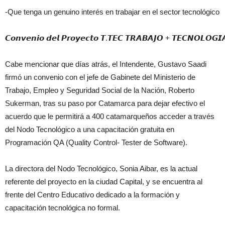
-Que tenga un genuino interés en trabajar en el sector tecnológico
𝘾𝙤𝙣𝙫𝙚𝙣𝙞𝙤 𝙙𝙚𝙡 𝙋𝙧𝙤𝙮𝙚𝙘𝙩𝙤 𝙏.𝙏𝙀𝘾 𝙏𝙍𝘼𝘽𝘼𝙅𝙊 + 𝙏𝙀𝘾𝙉𝙊𝙇𝙊𝙂𝙄
Cabe mencionar que días atrás, el Intendente, Gustavo Saadi
firmó un convenio con el jefe de Gabinete del Ministerio de
Trabajo, Empleo y Seguridad Social de la Nación, Roberto
Sukerman, tras su paso por Catamarca para dejar efectivo el
acuerdo que le permitirá a 400 catamarqueños acceder a través
del Nodo Tecnológico a una capacitación gratuita en
Programación QA (Quality Control- Tester de Software).
La directora del Nodo Tecnológico, Sonia Aibar, es la actual
referente del proyecto en la ciudad Capital, y se encuentra al
frente del Centro Educativo dedicado a la formación y
capacitación tecnológica no formal.