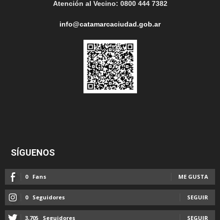
Atención al Vecino: 0800 444 7382
info@catamarcaciudad.gob.ar
SÍGUENOS
0
Fans
ME GUSTA
0
Seguidores
SEGUIR
3,705
Seguidores
SEGUIR