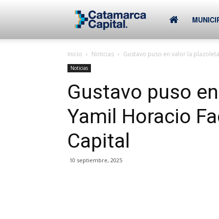
–
MUNICI
Inicio
Noticias
Gustavo puso en valor la plazoleta 
Municipalidad
Noticias
Gustavo puso en 
de
Yamil Horacio Fad
Capital
SFVC
10 septiembre, 2025