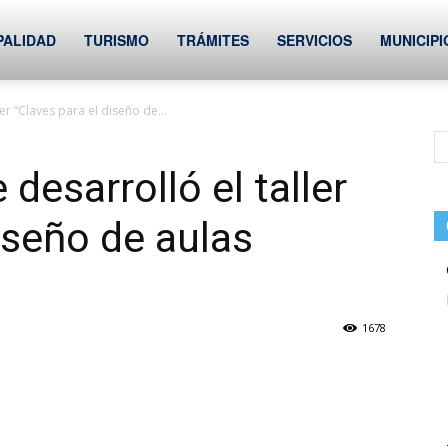
PALIDAD
TURISMO
TRÁMITES
SERVICIOS
MUNICIPI
er “Claves para el diseño de...
 desarrolló el taller
iseño de aulas
1678