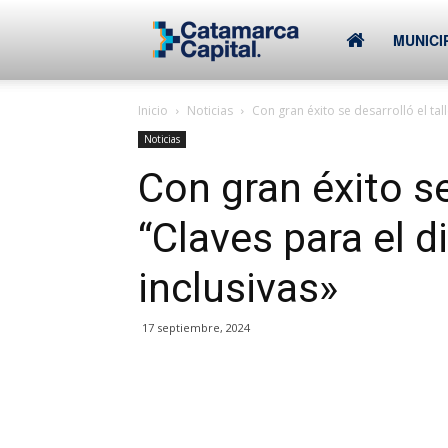
–
MUNICI
Inicio
Noticias
Con gran éxito se desarrolló el tall
Municipalidad
Noticias
Con gran éxito se
de
“Claves para el d
inclusivas»
SFVC
17 septiembre, 2024