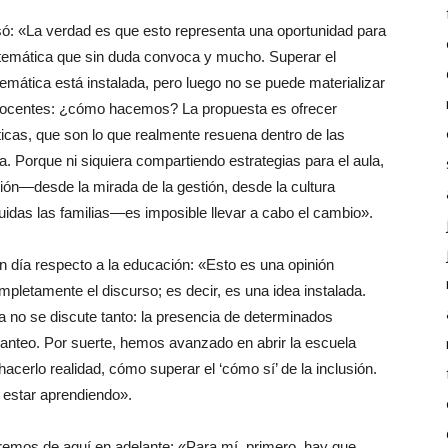
esó: «La verdad es que esto representa una oportunidad para
a temática que sin duda convoca y mucho. Superar el
temática está instalada, pero luego no se puede materializar
os docentes: ¿cómo hacemos? La propuesta es ofrecer
ticas, que son lo que realmente resuena dentro de las
la. Porque ni siquiera compartiendo estrategias para el aula,
ción—desde la mirada de la gestión, desde la cultura
uidas las familias—es imposible llevar a cabo el cambio».
 día respecto a la educación: «Esto es una opinión
letamente el discurso; es decir, es una idea instalada.
 no se discute tanto: la presencia de determinados
lanteo. Por suerte, hemos avanzado en abrir la escuela
acerlo realidad, cómo superar el ‘cómo sí’ de la inclusión.
 estar aprendiendo».
remos de aquí en adelante: «Para mí, primero, hay que